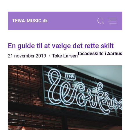
TEWA-MUSIC.
dk
En guide til at vælge det rette skilt
facadeskilte i Aarhus
21 november 2019
Toke Larsen