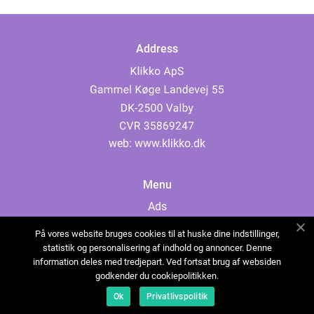
Address
web:
www.klikko.dk
Menu
Ads
About Us
På vores website bruges cookies til at huske dine indstillinger,
Cookies
statistik og personalisering af indhold og annoncer. Denne
information deles med tredjepart. Ved fortsat brug af websiden
Contact
godkender du cookiepolitikken.
Sitemap
Ok
Privatlivspolitik