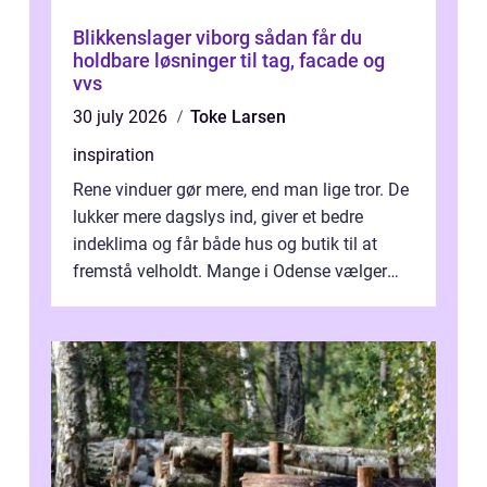
Blikkenslager viborg sådan får du
holdbare løsninger til tag, facade og
vvs
30 july 2026
Toke Larsen
inspiration
Rene vinduer gør mere, end man lige tror. De
lukker mere dagslys ind, giver et bedre
indeklima og får både hus og butik til at
fremstå velholdt. Mange i Odense vælger
derfor professionel Vinudespoleri...