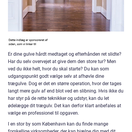
Er dine gulve hårdt medtaget og efterhånden ret slidte?
Har du selv overvejet at give dem den store tur? Men
ved du ikke helt, hvor du skal starte? Du kan som
udgangspunkt godt vælge selv at afhøvle dine
trægulve. Dog er det en større operation, hvor der tages
langt mere gulv af end blot ved en slibning. Hvis ikke du
har styr på de rette teknikker og udstyr, kan du let
ødelægge dit trægulv. Det kan derfor klart anbefales at
vælge en professionel til opgaven.
I en stor by som København kan du finde mange
forskellige virksomheder, der kan hjælpe dig med dit