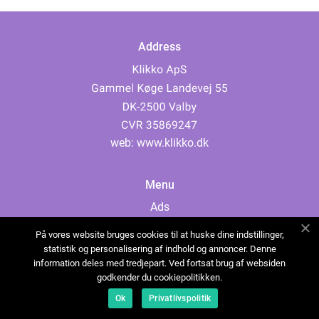
Address
web:
www.klikko.dk
Menu
Ads
About Us
På vores website bruges cookies til at huske dine indstillinger,
Cookies
statistik og personalisering af indhold og annoncer. Denne
information deles med tredjepart. Ved fortsat brug af websiden
Contact
godkender du cookiepolitikken.
Sitemap
Ok
Privatlivspolitik