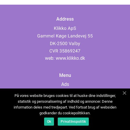
Address
web:
www.klikko.dk
Menu
Ads
About Us
På vores website bruges cookies til at huske dine indstillinger,
Cookies
statistik og personalisering af indhold og annoncer. Denne
information deles med tredjepart. Ved fortsat brug af websiden
Contact
godkender du cookiepolitikken.
Sitemap
Ok
Privatlivspolitik