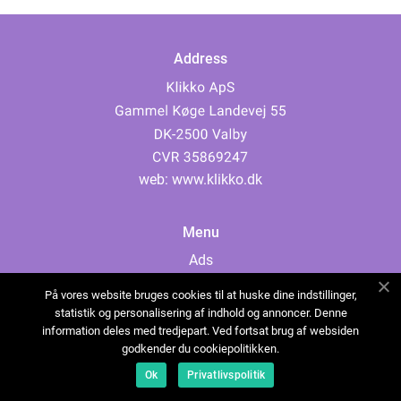
Address
web:
www.klikko.dk
Menu
Ads
About Us
På vores website bruges cookies til at huske dine indstillinger,
Cookies
statistik og personalisering af indhold og annoncer. Denne
information deles med tredjepart. Ved fortsat brug af websiden
Contact
godkender du cookiepolitikken.
Sitemap
Ok
Privatlivspolitik