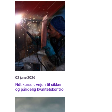
02 june 2026
Ndt kurser: vejen til sikker
og pålidelig kvalitetskontrol