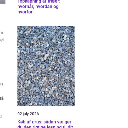
Topkapning af træer:
hvornår, hvordan og
hvorfor
or
el
an
så
02 july 2026
g
Køb af grus: sådan vælger
du den rigtige løsning til dit