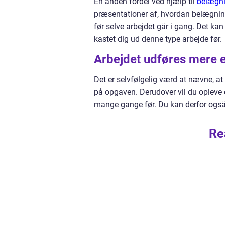
En anden fordel ved hjælp til
belægni
præsentationer af, hvordan belægning
før selve arbejdet går i gang. Det kan
kastet dig ud denne type arbejde før.
Arbejdet udføres mere e
Det er selvfølgelig værd at nævne, at
på opgaven. Derudover vil du opleve 
mange gange før. Du kan derfor også f
Re