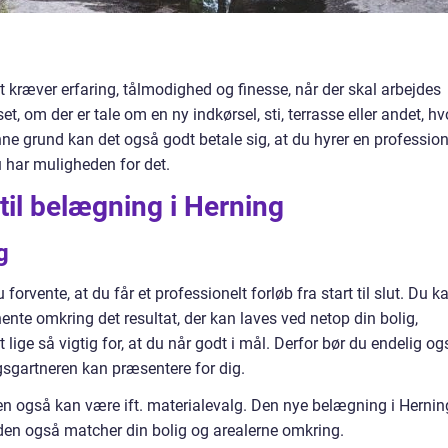
et kræver erfaring, tålmodighed og finesse, når der skal arbejdes
, om der er tale om en ny indkørsel, sti, terrasse eller andet, hv
ne grund kan det også godt betale sig, at du hyrer en profession
u har muligheden for det.
til belægning i Herning
g
forvente, at du får et professionelt forløb fra start til slut. Du k
hente omkring det resultat, der kan laves ved netop din bolig,
ige så vigtig for, at du når godt i mål. Derfor bør du endelig og
gsgartneren kan præsentere for dig.
gen også kan være ift. materialevalg. Den nye belægning i Hernin
s den også matcher din bolig og arealerne omkring.