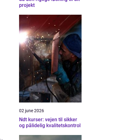
projekt
02 june 2026
Ndt kurser: vejen til sikker
og pålidelig kvalitetskontrol