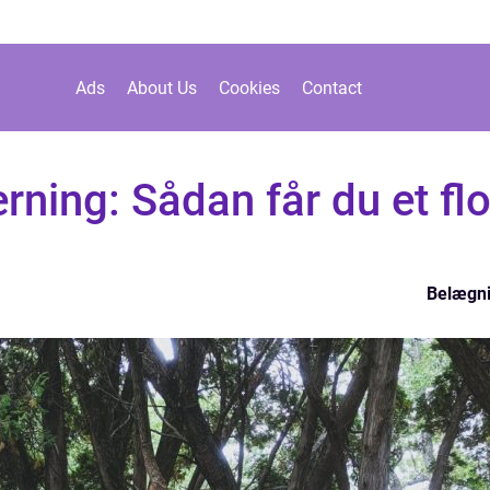
Ads
About Us
Cookies
Contact
rning: Sådan får du et flo
Belægn