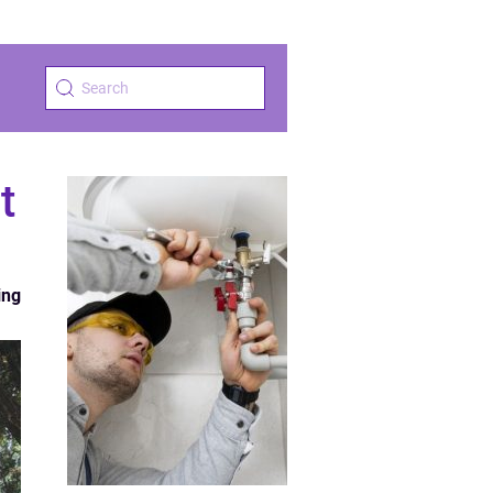
t
ing