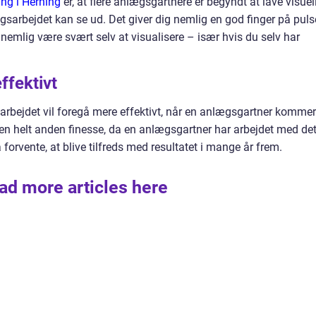
ng i Herning
er, at flere anlægsgartnere er begyndt at lave visuel
sarbejdet kan se ud. Det giver dig nemlig en god finger på puls
 nemlig være svært selv at visualisere – især hvis du selv har
ffektivt
 arbejdet vil foregå mere effektivt, når en anlægsgartner kommer
en helt anden finesse, da en anlægsgartner har arbejdet med det
orvente, at blive tilfreds med resultatet i mange år frem.
ad more articles here