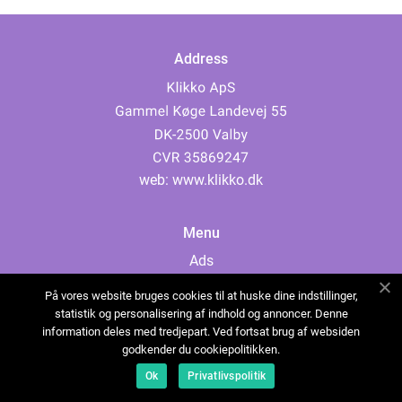
Address
web:
www.klikko.dk
Menu
Ads
About Us
På vores website bruges cookies til at huske dine indstillinger,
Cookies
statistik og personalisering af indhold og annoncer. Denne
information deles med tredjepart. Ved fortsat brug af websiden
Contact
godkender du cookiepolitikken.
Sitemap
Ok
Privatlivspolitik