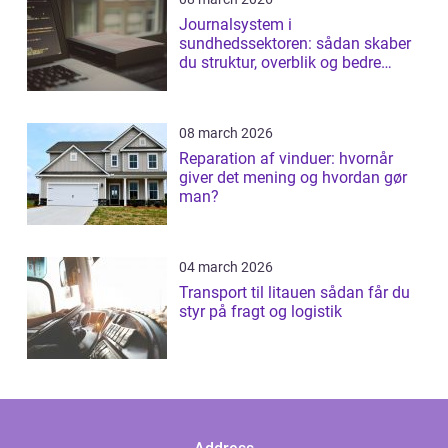
Journalsystem i
sundhedssektoren: sådan skaber
du struktur, overblik og bedre
patientforløb
08 march 2026
Reparation af vinduer: hvornår
giver det mening og hvordan gør
man?
04 march 2026
Transport til litauen sådan får du
styr på fragt og logistik