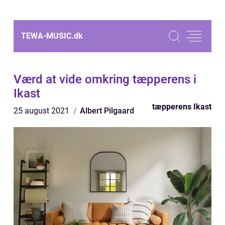
TEWA-MUSIC.
dk
Værd at vide omkring tæpperens i
Ikast
tæpperens Ikast
25 august 2021
Albert Pilgaard