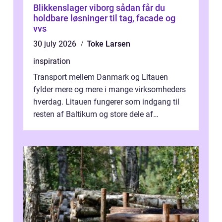
Blikkenslager viborg sådan får du
holdbare løsninger til tag, facade og
vvs
30 july 2026
Toke Larsen
inspiration
Transport mellem Danmark og Litauen
fylder mere og mere i mange virksomheders
hverdag. Litauen fungerer som indgang til
resten af Baltikum og store dele af
Østeuropa, og landet er i dag en vigtig brik...