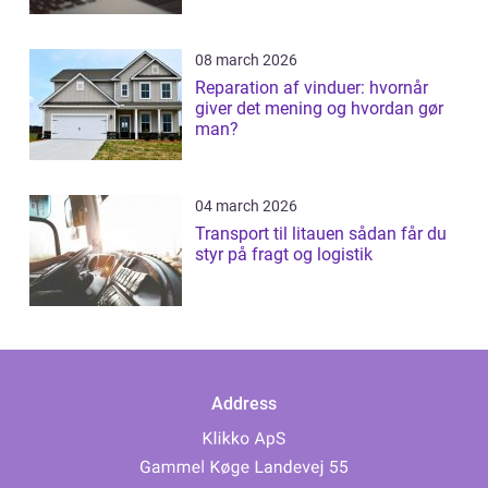
patientforløb
08 march 2026
Reparation af vinduer: hvornår
giver det mening og hvordan gør
man?
04 march 2026
Transport til litauen sådan får du
styr på fragt og logistik
Address