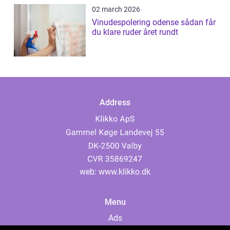
02 march 2026
Vinudespolering odense sådan får
du klare ruder året rundt
Address
web:
www.klikko.dk
Menu
Ads