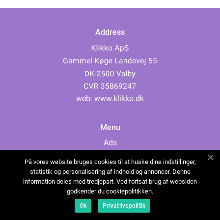
Address
web:
www.klikko.dk
Menu
Ads
About Us
På vores website bruges cookies til at huske dine indstillinger,
Cookies
statistik og personalisering af indhold og annoncer. Denne
information deles med tredjepart. Ved fortsat brug af websiden
Contact
godkender du cookiepolitikken.
Sitemap
Ok
Privatlivspolitik