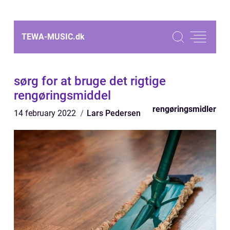
TEWA-MUSIC.
dk
sørg for at bruge det rigtige
rengøringsmiddel
rengøringsmidler
14 february 2022
Lars Pedersen