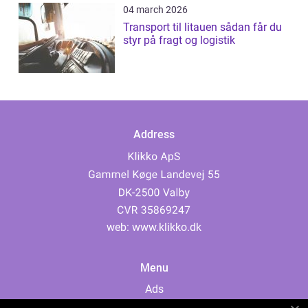
04 march 2026
Transport til litauen sådan får du
styr på fragt og logistik
Address
web:
www.klikko.dk
Menu
Ads
About Us