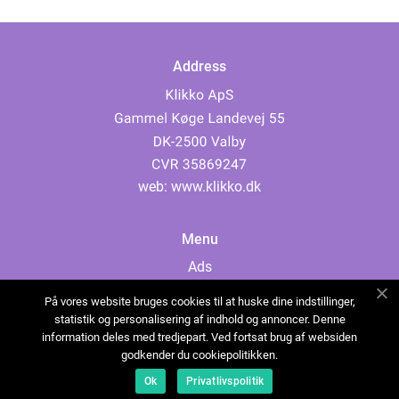
Address
web:
www.klikko.dk
Menu
Ads
About Us
På vores website bruges cookies til at huske dine indstillinger,
Cookies
statistik og personalisering af indhold og annoncer. Denne
information deles med tredjepart. Ved fortsat brug af websiden
Contact
godkender du cookiepolitikken.
Sitemap
Ok
Privatlivspolitik