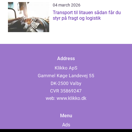
04 march 2026
Transport til litauen sådan får du
styr på fragt og logistik
Address
web:
www.klikko.dk
Menu
Ads