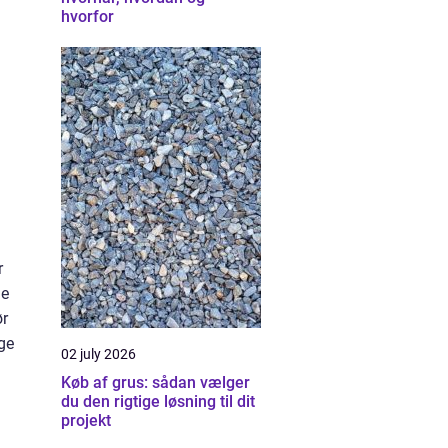
hvorfor
r
ne
ør
ige
02 july 2026
Køb af grus: sådan vælger
du den rigtige løsning til dit
projekt