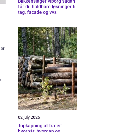
Blikkenslager viborg sådan
får du holdbare løsninger til
tag, facade og vvs
der
r
02 july 2026
Topkapning af træer:
hvornår, hvordan og