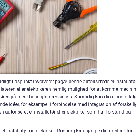
t tidligt tidspunkt involverer pågældende autoriserede el installatø
tallatøren eller elektrikeren nemlig mulighed for at komme med si
føres på mest hensigtsmæssig vis. Samtidig kan din el installat
nde idéer, for eksempel i forbindelse med integration af forskell
n autoriseret el installatør eller elektriker som har forstand på
 el installatør og elektriker. Rosborg kan hjælpe dig med alt fra