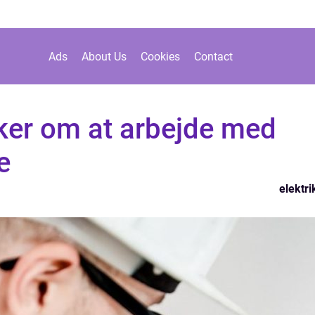
Ads
About Us
Cookies
Contact
iker om at arbejde med
e
elektri