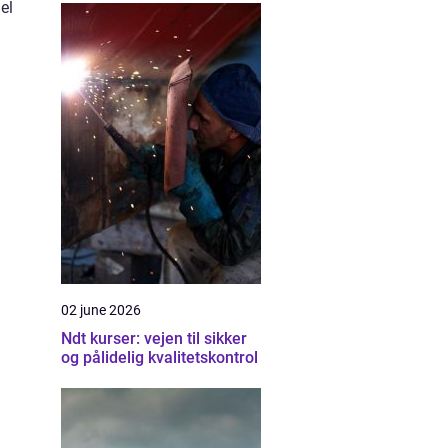
el
02 june 2026
Ndt kurser: vejen til sikker
og pålidelig kvalitetskontrol