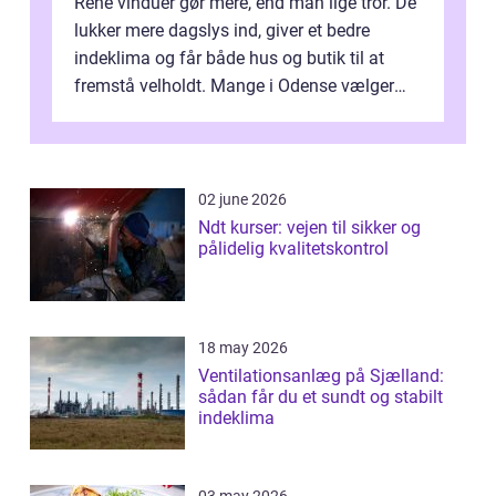
Rene vinduer gør mere, end man lige tror. De
lukker mere dagslys ind, giver et bedre
indeklima og får både hus og butik til at
fremstå velholdt. Mange i Odense vælger
derfor professionel Vinudespoleri...
02 june 2026
Ndt kurser: vejen til sikker og
pålidelig kvalitetskontrol
18 may 2026
Ventilationsanlæg på Sjælland:
sådan får du et sundt og stabilt
indeklima