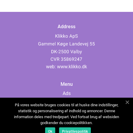
Address
web:
www.klikko.dk
Menu
Ads
About Us
På vores website bruges cookies til at huske dine indstillinger,
Cookies
statistik og personalisering af indhold og annoncer. Denne
information deles med tredjepart. Ved fortsat brug af websiden
Contact
godkender du cookiepolitikken.
Sitemap
Ok
Privatlivspolitik