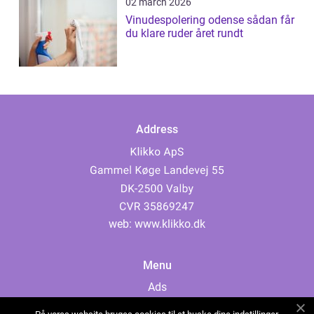
02 march 2026
Vinudespolering odense sådan får
du klare ruder året rundt
Address
web:
www.klikko.dk
Menu
Ads
About Us