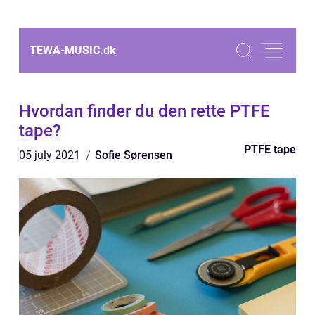
TEWA-MUSIC.
dk
Hvordan finder du den rette PTFE
tape?
PTFE tape
05 july 2021
Sofie Sørensen