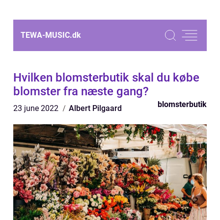
TEWA-MUSIC.
dk
Hvilken blomsterbutik skal du købe
blomster fra næste gang?
blomsterbutik
23 june 2022
Albert Pilgaard