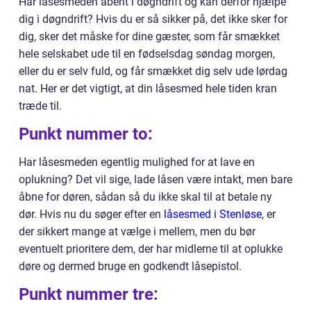
Har låsesmeden åbent i døgndrift og kan derfor hjælpe
dig i døgndrift? Hvis du er så sikker på, det ikke sker for
dig, sker det måske for dine gæster, som får smækket
hele selskabet ude til en fødselsdag søndag morgen,
eller du er selv fuld, og får smækket dig selv ude lørdag
nat. Her er det vigtigt, at din låsesmed hele tiden kran
træde til.
Punkt nummer to:
Har låsesmeden egentlig mulighed for at lave en
oplukning? Det vil sige, lade låsen være intakt, men bare
åbne for døren, sådan så du ikke skal til at betale ny
dør. Hvis nu du søger efter en
låsesmed i Stenløse
, er
der sikkert mange at vælge i mellem, men du bør
eventuelt prioritere dem, der har midlerne til at oplukke
døre og dermed bruge en godkendt låsepistol.
Punkt nummer tre: