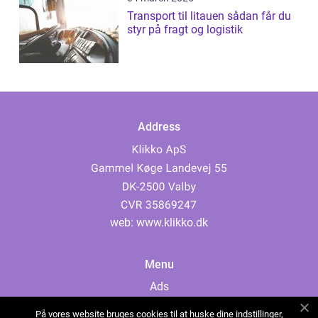
Transport til litauen sådan får du
styr på fragt og logistik
Address
web:
www.klikko.dk
Menu
Ads
About Us
På vores website bruges cookies til at huske dine indstillinger,