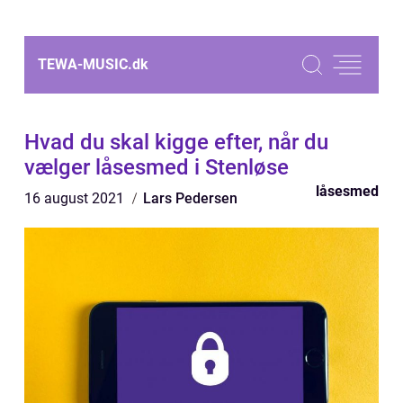
TEWA-MUSIC.
dk
Hvad du skal kigge efter, når du
vælger låsesmed i Stenløse
låsesmed
16 august 2021
Lars Pedersen