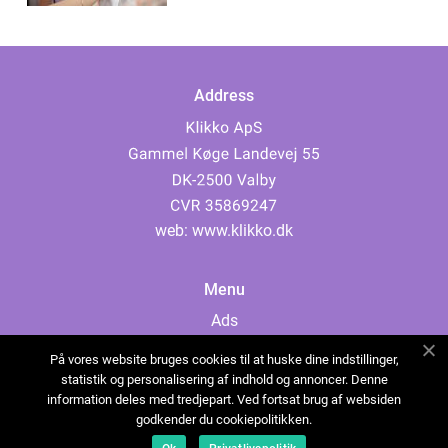
Address
web:
www.klikko.dk
Menu
Ads
About Us
På vores website bruges cookies til at huske dine indstillinger,
Cookies
statistik og personalisering af indhold og annoncer. Denne
information deles med tredjepart. Ved fortsat brug af websiden
Contact
godkender du cookiepolitikken.
Sitemap