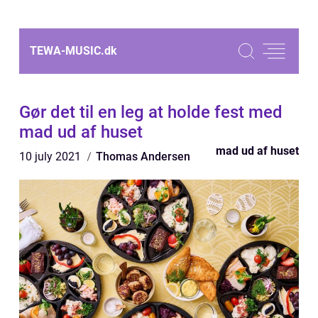
TEWA-MUSIC.
dk
Gør det til en leg at holde fest med
mad ud af huset
mad ud af huset
10 july 2021
Thomas Andersen