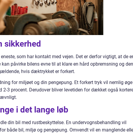
in sikkerhed
t eneste, som har kontakt med vejen. Det er derfor vigtigt, at de er
 kan påvirke bilens evne til at klare en hård opbremsning og de
 gældende, hvis dæktrykket er forkert.
ning for miljøet og din pengepung. Et forkert tryk vil nemlig øge
 2-3 procent. Derudover bliver levetiden for dækket også kortere
jævnligt.
nge i det lange løb
ndle din bil med rustbeskyttelse. En undervognsbehandling vil
dt for både bil, miljø og pengepung. Omvendt vil en manglende ell