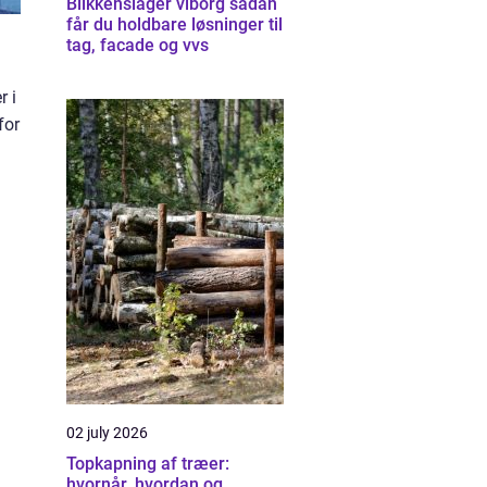
Blikkenslager viborg sådan
får du holdbare løsninger til
tag, facade og vvs
r i
for
02 july 2026
Topkapning af træer:
hvornår, hvordan og