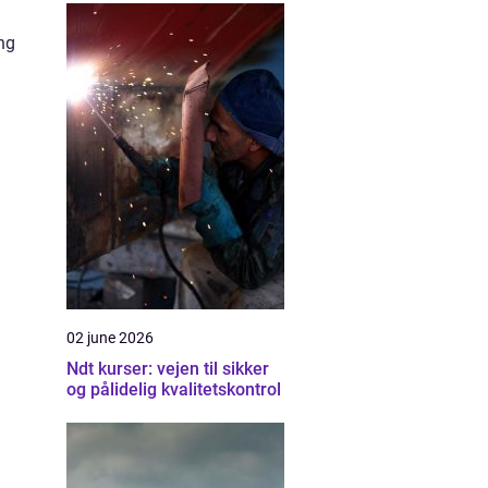
ang
02 june 2026
Ndt kurser: vejen til sikker
og pålidelig kvalitetskontrol