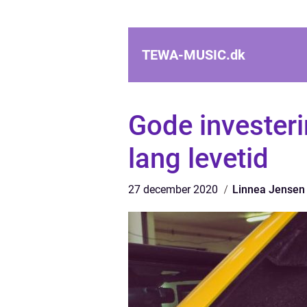
TEWA-MUSIC.
dk
Gode investeri
lang levetid
27 december 2020
Linnea Jensen