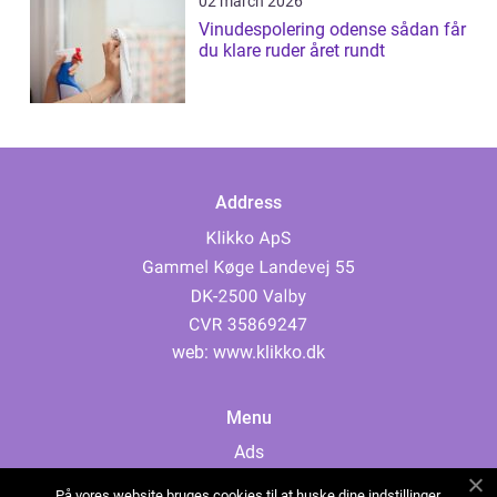
02 march 2026
Vinudespolering odense sådan får
du klare ruder året rundt
Address
web:
www.klikko.dk
Menu
Ads
About Us
På vores website bruges cookies til at huske dine indstillinger,