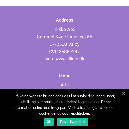
Address
web:
www.klikko.dk
Menu
Ads
About Us
På vores website bruges cookies til at huske dine indstillinger,
Cookies
statistik og personalisering af indhold og annoncer. Denne
information deles med tredjepart. Ved fortsat brug af websiden
Contact
godkender du cookiepolitikken.
Sitemap
Ok
Privatlivspolitik