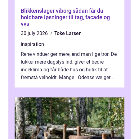
Blikkenslager viborg sådan får du
holdbare løsninger til tag, facade og
vvs
30 july 2026
Toke Larsen
inspiration
Rene vinduer gør mere, end man lige tror. De
lukker mere dagslys ind, giver et bedre
indeklima og får både hus og butik til at
fremstå velholdt. Mange i Odense vælger
derfor professionel Vinudespoleri...