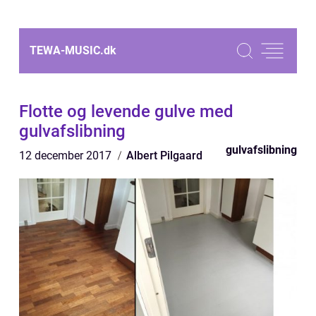
TEWA-MUSIC.
dk
Flotte og levende gulve med
gulvafslibning
gulvafslibning
12 december 2017
Albert Pilgaard