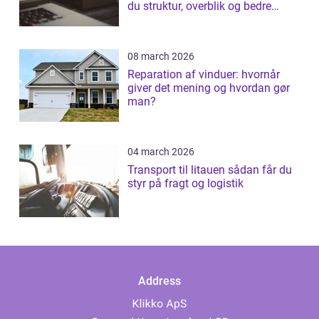
du struktur, overblik og bedre
patientforløb
08 march 2026
Reparation af vinduer: hvornår
giver det mening og hvordan gør
man?
04 march 2026
Transport til litauen sådan får du
styr på fragt og logistik
Address