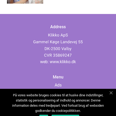
Address
web:
www.klikko.dk
Menu
Ads
About Us
På vores website bruges cookies til at huske dine indstillinger,
Cookies
statistik og personalisering af indhold og annoncer. Denne
information deles med tredjepart. Ved fortsat brug af websiden
Contact
godkender du cookiepolitikken.
Sitemap