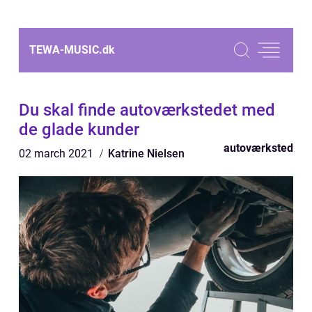
TEWA-MUSIC.
dk
Du skal finde autoværkstedet med
de glade kunder
autoværksted
02 march 2021
Katrine Nielsen