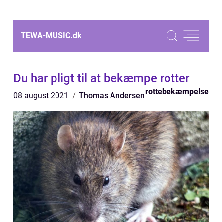
TEWA-MUSIC.
dk
Du har pligt til at bekæmpe rotter
rottebekæmpelse
08 august 2021
Thomas Andersen