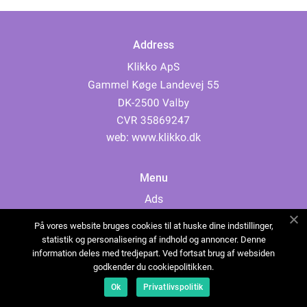
Address
web:
www.klikko.dk
Menu
Ads
About Us
På vores website bruges cookies til at huske dine indstillinger,
Cookies
statistik og personalisering af indhold og annoncer. Denne
information deles med tredjepart. Ved fortsat brug af websiden
Contact
godkender du cookiepolitikken.
Sitemap
Ok
Privatlivspolitik