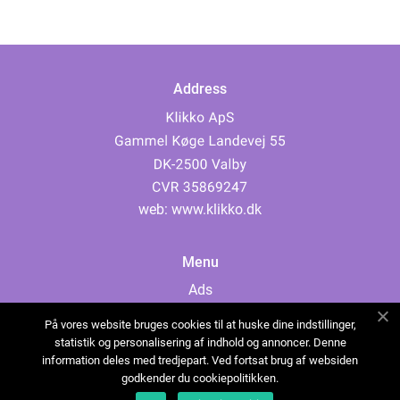
Address
web:
www.klikko.dk
Menu
Ads
About Us
På vores website bruges cookies til at huske dine indstillinger,
Cookies
statistik og personalisering af indhold og annoncer. Denne
information deles med tredjepart. Ved fortsat brug af websiden
Contact
godkender du cookiepolitikken.
Sitemap