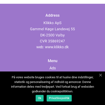
Address
web:
www.klikko.dk
Menu
Ads
About Us
På vores website bruges cookies til at huske dine indstillinger,
Cookies
statistik og personalisering af indhold og annoncer. Denne
information deles med tredjepart. Ved fortsat brug af websiden
Contact
godkender du cookiepolitikken.
Sitemap
Ok
Privatlivspolitik