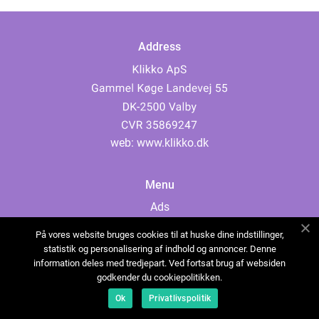
Address
web:
www.klikko.dk
Menu
Ads
About Us
På vores website bruges cookies til at huske dine indstillinger,
Cookies
statistik og personalisering af indhold og annoncer. Denne
information deles med tredjepart. Ved fortsat brug af websiden
Contact
godkender du cookiepolitikken.
Sitemap
Ok
Privatlivspolitik