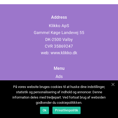
Address
web:
www.klikko.dk
Menu
Ads
About Us
På vores website bruges cookies til at huske dine indstillinger,
Cookies
statistik og personalisering af indhold og annoncer. Denne
information deles med tredjepart. Ved fortsat brug af websiden
Contact
godkender du cookiepolitikken.
Sitemap
Ok
Privatlivspolitik