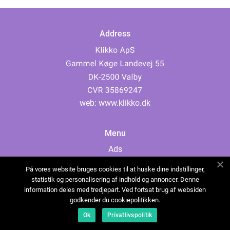
Address
web:
www.klikko.dk
Menu
Ads
About Us
På vores website bruges cookies til at huske dine indstillinger,
Cookies
statistik og personalisering af indhold og annoncer. Denne
information deles med tredjepart. Ved fortsat brug af websiden
Contact
godkender du cookiepolitikken.
Sitemap
Ok
Privatlivspolitik