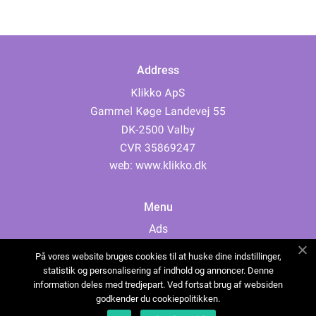
Address
web:
www.klikko.dk
Menu
Ads
About Us
På vores website bruges cookies til at huske dine indstillinger,
Cookies
statistik og personalisering af indhold og annoncer. Denne
information deles med tredjepart. Ved fortsat brug af websiden
Contact
godkender du cookiepolitikken.
Sitemap