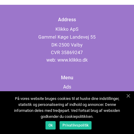
Address
web:
www.klikko.dk
Menu
Ads
About Us
På vores website bruges cookies til at huske dine indstillinger,
Cookies
statistik og personalisering af indhold og annoncer. Denne
information deles med tredjepart. Ved fortsat brug af websiden
Contact
godkender du cookiepolitikken.
Sitemap
Ok
Privatlivspolitik