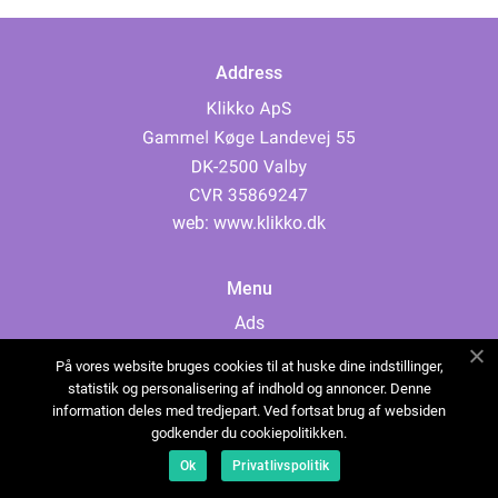
Address
web:
www.klikko.dk
Menu
Ads
About Us
På vores website bruges cookies til at huske dine indstillinger,
Cookies
statistik og personalisering af indhold og annoncer. Denne
information deles med tredjepart. Ved fortsat brug af websiden
Contact
godkender du cookiepolitikken.
Sitemap
Ok
Privatlivspolitik