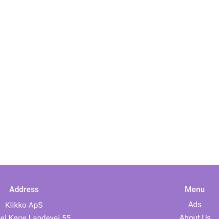
Address
Menu
Ads
About Us