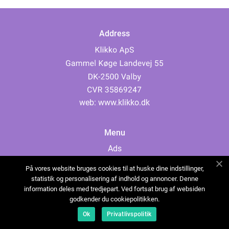
Address
web:
www.klikko.dk
Menu
Ads
About Us
På vores website bruges cookies til at huske dine indstillinger,
Cookies
statistik og personalisering af indhold og annoncer. Denne
information deles med tredjepart. Ved fortsat brug af websiden
Contact
godkender du cookiepolitikken.
Sitemap
Ok
Privatlivspolitik