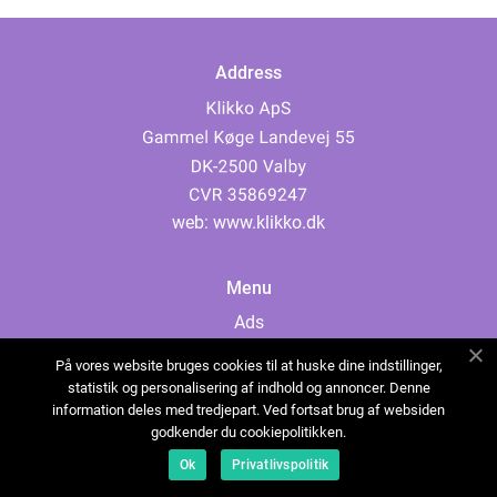
Address
web:
www.klikko.dk
Menu
Ads
About Us
På vores website bruges cookies til at huske dine indstillinger,
Cookies
statistik og personalisering af indhold og annoncer. Denne
information deles med tredjepart. Ved fortsat brug af websiden
Contact
godkender du cookiepolitikken.
Sitemap
Ok
Privatlivspolitik