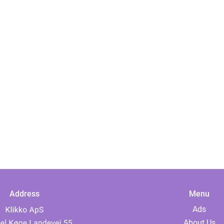
Address
Menu
Ads
About Us