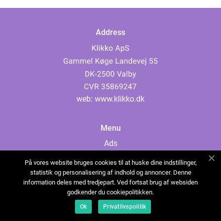
Address
web:
www.klikko.dk
Menu
Ads
About Us
På vores website bruges cookies til at huske dine indstillinger,
Cookies
statistik og personalisering af indhold og annoncer. Denne
information deles med tredjepart. Ved fortsat brug af websiden
Contact
godkender du cookiepolitikken.
Sitemap
Ok
Privatlivspolitik