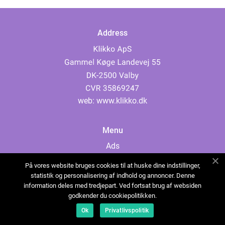
Address
web:
www.klikko.dk
Menu
Ads
About Us
På vores website bruges cookies til at huske dine indstillinger,
Cookies
statistik og personalisering af indhold og annoncer. Denne
information deles med tredjepart. Ved fortsat brug af websiden
Contact
godkender du cookiepolitikken.
Sitemap
Ok
Privatlivspolitik