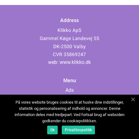
Address
web:
www.klikko.dk
Menu
Ads
About Us
På vores website bruges cookies til at huske dine indstillinger,
Cookies
statistik og personalisering af indhold og annoncer. Denne
information deles med tredjepart. Ved fortsat brug af websiden
Contact
godkender du cookiepolitikken.
Sitemap
Ok
Privatlivspolitik