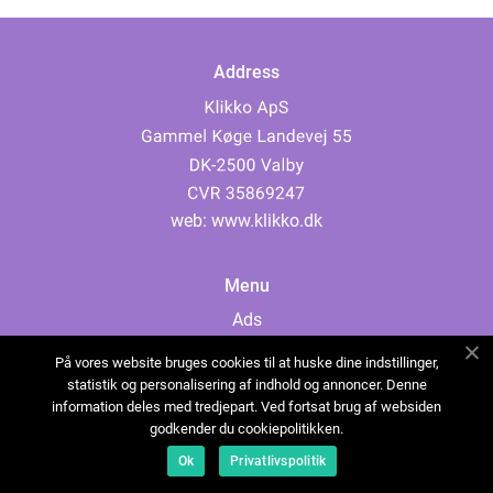
Address
web:
www.klikko.dk
Menu
Ads
About Us
På vores website bruges cookies til at huske dine indstillinger,
Cookies
statistik og personalisering af indhold og annoncer. Denne
information deles med tredjepart. Ved fortsat brug af websiden
Contact
godkender du cookiepolitikken.
Sitemap
Ok
Privatlivspolitik