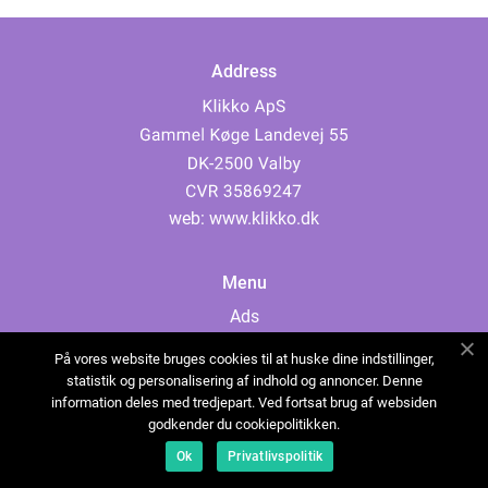
Address
web:
www.klikko.dk
Menu
Ads
About Us
På vores website bruges cookies til at huske dine indstillinger,
Cookies
statistik og personalisering af indhold og annoncer. Denne
information deles med tredjepart. Ved fortsat brug af websiden
Contact
godkender du cookiepolitikken.
Sitemap
Ok
Privatlivspolitik