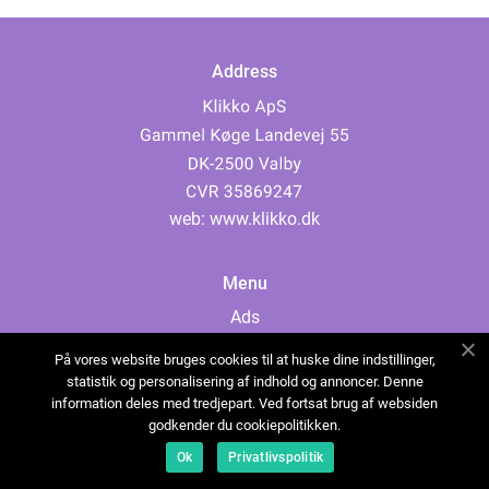
Address
web:
www.klikko.dk
Menu
Ads
About Us
På vores website bruges cookies til at huske dine indstillinger,
Cookies
statistik og personalisering af indhold og annoncer. Denne
information deles med tredjepart. Ved fortsat brug af websiden
Contact
godkender du cookiepolitikken.
Sitemap
Ok
Privatlivspolitik