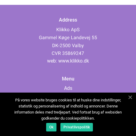
Address
web:
www.klikko.dk
Menu
Ads
About Us
På vores website bruges cookies til at huske dine indstillinger,
Cookies
statistik og personalisering af indhold og annoncer. Denne
information deles med tredjepart. Ved fortsat brug af websiden
Contact
godkender du cookiepolitikken.
Sitemap
Ok
Privatlivspolitik