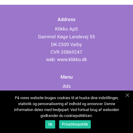
Address
web:
www.klikko.dk
Menu
Ads
About Us
På vores website bruges cookies til at huske dine indstillinger,
Cookies
statistik og personalisering af indhold og annoncer. Denne
information deles med tredjepart. Ved fortsat brug af websiden
Contact
godkender du cookiepolitikken.
Sitemap
Ok
Privatlivspolitik