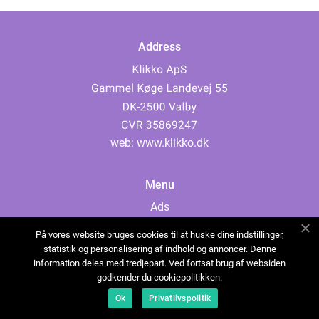
Address
web:
www.klikko.dk
Menu
Ads
About Us
På vores website bruges cookies til at huske dine indstillinger,
Cookies
statistik og personalisering af indhold og annoncer. Denne
information deles med tredjepart. Ved fortsat brug af websiden
Contact
godkender du cookiepolitikken.
Sitemap
Ok
Privatlivspolitik