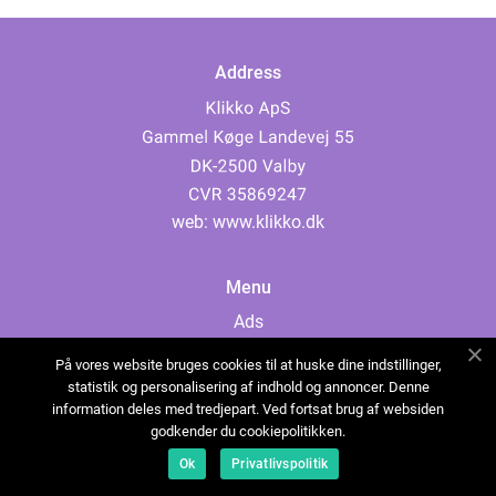
Address
web:
www.klikko.dk
Menu
Ads
About Us
På vores website bruges cookies til at huske dine indstillinger,
Cookies
statistik og personalisering af indhold og annoncer. Denne
information deles med tredjepart. Ved fortsat brug af websiden
Contact
godkender du cookiepolitikken.
Sitemap
Ok
Privatlivspolitik